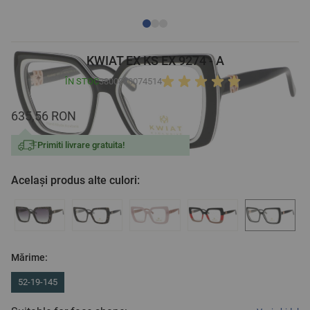
KWIAT EX KS EX 9274 - A
ÎN STOC
3800880074514
635,56 RON
Primiti livrare gratuita!
Același produs alte culori:
Mărime:
52-19-145