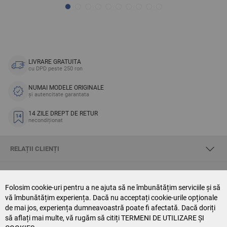
LIVRARE GRATUITA
cu DPD peste 250 ron
NUMAI MODELE ORIGINALE
și autencitate garantata
14 ZILE DREPT DE RETUR
necondiționat
RELAȚII CLIENȚI
DESPRE SKYOPTIC
Folosim cookie-uri pentru a ne ajuta să ne îmbunătățim serviciile și să
vă îmbunătățim experiența. Dacă nu acceptați cookie-urile opționale
CONTACT US
de mai jos, experiența dumneavoastră poate fi afectată. Dacă doriți
să aflați mai multe, vă rugăm să citiți
TERMENI DE UTILIZARE ȘI
NEWSLETTER SUBSCRIPTION