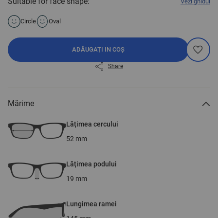
Suitable for face shape:
Vezi ghidul
Circle
Oval
ADĂUGAȚI IN COȘ
Share
Mărime
Lățimea cercului
52
mm
Lățimea podului
19
mm
Lungimea ramei