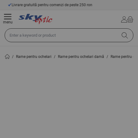
Mergeți la Conținut
de peste 250 ron
14 zile drept de retur
menu
Căutați în întregul magazin aici...
/
Rame pentru ochelari
/
Rame pentru ochelari damă
/
Rame pentru oc