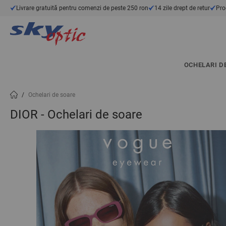
Mergeți la Conținut
Livrare gratuită pentru comenzi de peste 250 ron
14 zile drept de retur
Pro
OCHELARI D
/
Ochelari de soare
DIOR - Ochelari de soare