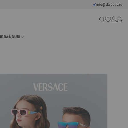
info@skyoptic.ro
Căutare
I
BRANDURI