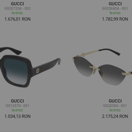
GUCCI
GUCCI
GG2072SA - 002
GG2068SA - 001
ÎN STOC
ÎN STOC
1.676,01 RON
1.782,99 RON
GUCCI
GUCCI
GG1337S - 001
GG2050S - 001
ÎN STOC
ÎN STOC
1.034,13 RON
2.175,24 RON