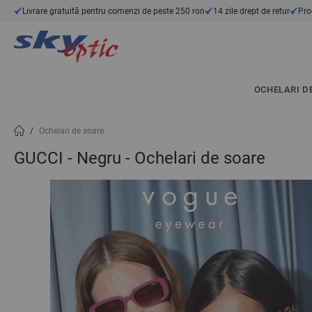
Mergeți la Conținut
Livrare gratuită pentru comenzi de peste 250 ron
14 zile drept de retur
Pro
OCHELARI D
/
Ochelari de soare
GUCCI - Negru - Ochelari de soare