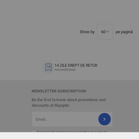
Show by
pe pagină
14 ZILE DREPT DE RETUR
necondiționat
NEWSLETTER SUBSCRIPTION
Be the first to know about promotions and
discounts at Skyoptic
Adresa Email
Doresc să primesc newsletter şi sunt de
acord că datele furnizate de mine să fie