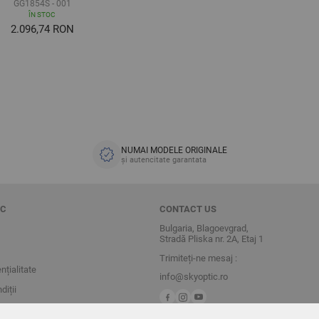
GG1854S - 001
ÎN STOC
2.096,74 RON
NUMAI MODELE ORIGINALE
și autencitate garantata
IC
CONTACT US
Bulgaria, Blagoevgrad,
Stradă Pliska nr. 2A, Etaj 1
Trimiteți-ne mesaj :
nțialitate
info@skyoptic.ro
diții