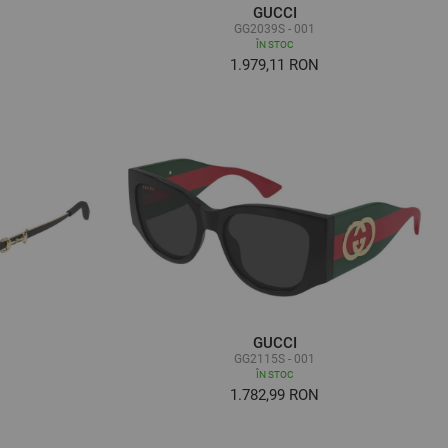
GUCCI
GG2039S - 001
ÎN STOC
1.979,11 RON
GUCCI
GG2115S - 001
ÎN STOC
1.782,99 RON