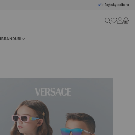
info@skyoptic.ro
Căutare
I
BRANDURI