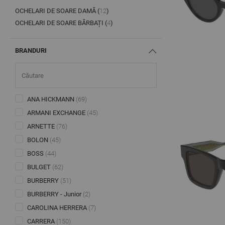
OCHELARI DE SOARE DAMĂ (
12
)
PRODUCTS AVAILABLE
OCHELARI DE SOARE BĂRBAȚI (
4
)
PRODUCTS AVAILABLE
BRANDURI
ANA HICKMANN
(69)
ARMANI EXCHANGE
(45)
ARNETTE
(76)
BOLON
(45)
BOSS
(44)
BULGET
(62)
BURBERRY
(51)
BURBERRY - Junior
(2)
CAROLINA HERRERA
(7)
CARRERA
(150)