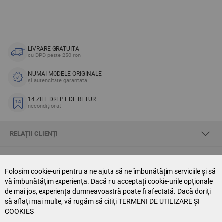
LIVRARE GRATUITA
cu DPD peste 250 ron
NUMAI MODELE ORIGINALE
și autencitate garantata
14 ZILE DREPT DE RETUR
necondiționat
RELAȚII CLIENȚI
DESPRE SKYOPTIC
Folosim cookie-uri pentru a ne ajuta să ne îmbunătățim serviciile și să
vă îmbunătățim experiența. Dacă nu acceptați cookie-urile opționale
CONTACT US
de mai jos, experiența dumneavoastră poate fi afectată. Dacă doriți
să aflați mai multe, vă rugăm să citiți
TERMENI DE UTILIZARE ȘI
NEWSLETTER SUBSCRIPTION
COOKIES