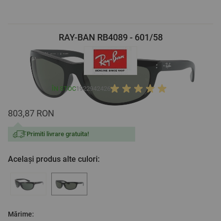
RAY-BAN RB4089 - 601/58
ÎN STOC
1922942426
803,87 RON
Primiti livrare gratuita!
Același produs alte culori:
Mărime: