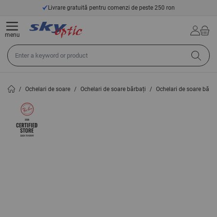
Mergeți la Conținut
rare gratuită pentru comenzi de peste 250 ron
menu
Căutați în întregul magazin aici...
/
Ochelari de soare
/
Ochelari de soare bărbați
/
Ochelari de soare bărb