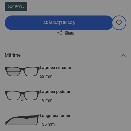
62-19-135
ADĂUGAȚI IN COȘ
Share
Mărime
Lățimea cercului
62
mm
Lățimea podului
19
mm
Lungimea ramei
135
mm