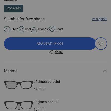
52-19-140
Suitable for face shape:
Vezi ghidul
Circle
Oval
Triangle
Heart
ADĂUGAȚI IN COȘ
Share
Mărime
Lățimea cercului
52
mm
Lățimea podului
19
mm