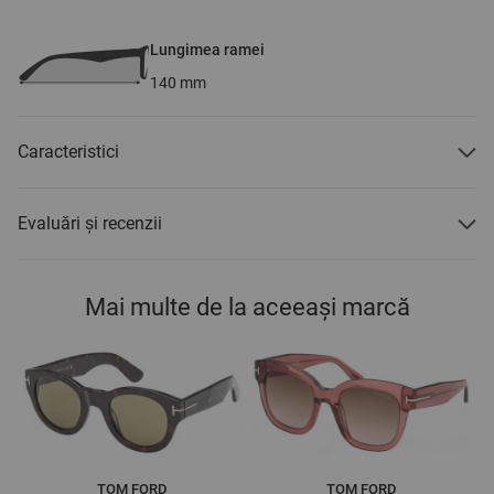
Lungimea ramei
140
mm
Caracteristici
Evaluări și recenzii
Mai multe de la aceeași marcă
TOM FORD
TOM FORD