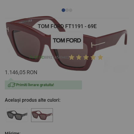
TOM FORD FT1191 - 69E
ÎN STOC
889214549402
1.146,05 RON
Primiti livrare gratuita!
Același produs alte culori:
Mărime: