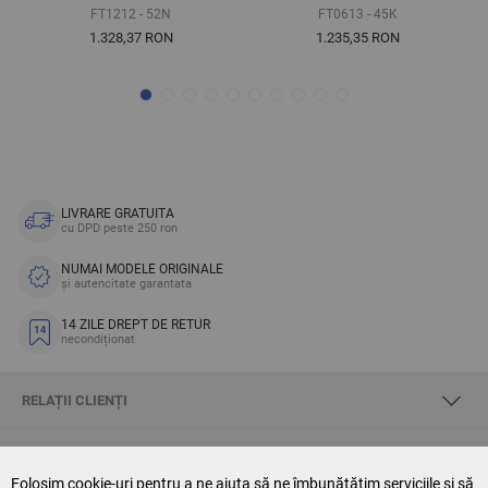
FT1212 - 52N
FT0613 - 45K
1.328,37 RON
1.235,35 RON
LIVRARE GRATUITA
cu DPD peste 250 ron
NUMAI MODELE ORIGINALE
și autencitate garantata
14 ZILE DREPT DE RETUR
necondiționat
RELAȚII CLIENȚI
DESPRE SKYOPTIC
Folosim cookie-uri pentru a ne ajuta să ne îmbunătățim serviciile și să